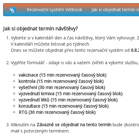
Rezervační systém Vetbook
Jak si objednat termín 
Jak si objednat termín návštěvy?
Vyberte si v kalendáři den a čas návštěvy, který Vám vyhovuje. Z
V kalendáři můžete listovat po týdnech.
Dnes se můžete objednat přes tento rezervační systém od
6.8.
Vyplňte formulář - údaje o vás a vašem zvířeti a vyberte službu
vakcinace (15 min rezervovaný časový blok)
kontrola (15 min rezervovaný časový blok)
vyšetření (30 min rezervovaný časový blok)
vyzvednutí krmiva (15 min rezervovaný časový blok)
vyzvednutí léků (15 min rezervovaný časový blok)
konzultace (15 min rezervovaný časový blok)
RTG (30 min rezervovaný časový blok)
Kliknutím na
Závazně se objednat na tento termín
bude zkontrol
mail s potvrzeným termínem.